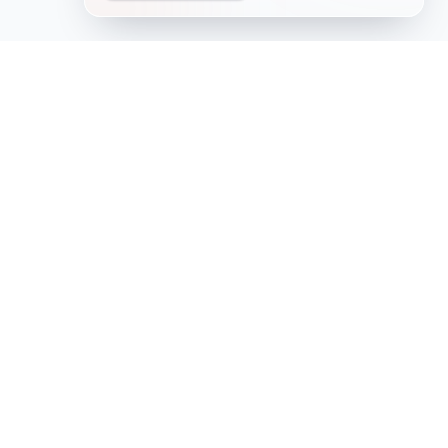
论文写作
写作助手
论文写作
实习报告
问卷调查类论文
AIGC检测
软件工程类论文
演讲稿
英文论文