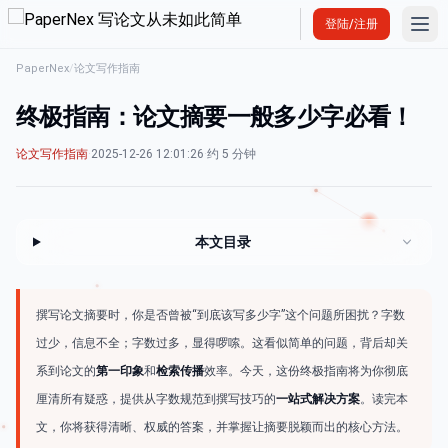
Ope
登陆/注册
PaperNex
/
论文写作指南
终极指南：论文摘要一般多少字必看！
论文写作指南
·
2025-12-26 12:01:26
·
约 5 分钟
本文目录
撰写论文摘要时，你是否曾被“到底该写多少字”这个问题所困扰？字数
过少，信息不全；字数过多，显得啰嗦。这看似简单的问题，背后却关
系到论文的
第一印象
和
检索传播
效率。今天，这份终极指南将为你彻底
厘清所有疑惑，提供从字数规范到撰写技巧的
一站式解决方案
。读完本
文，你将获得清晰、权威的答案，并掌握让摘要脱颖而出的核心方法。