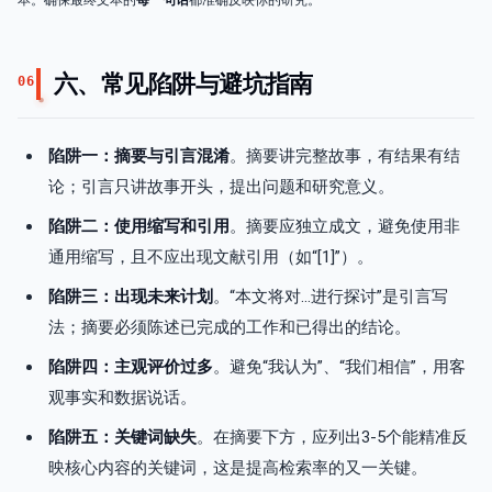
本。确保最终文本的
每一句话
都准确反映你的研究。
六、常见陷阱与避坑指南
06
陷阱一：摘要与引言混淆
。摘要讲完整故事，有结果有结
论；引言只讲故事开头，提出问题和研究意义。
陷阱二：使用缩写和引用
。摘要应独立成文，避免使用非
通用缩写，且不应出现文献引用（如“[1]”）。
陷阱三：出现未来计划
。“本文将对…进行探讨”是引言写
法；摘要必须陈述已完成的工作和已得出的结论。
陷阱四：主观评价过多
。避免“我认为”、“我们相信”，用客
观事实和数据说话。
陷阱五：关键词缺失
。在摘要下方，应列出3-5个能精准反
映核心内容的关键词，这是提高检索率的又一关键。