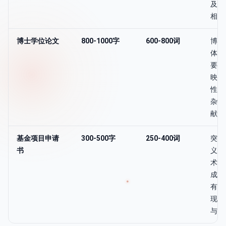
及结
相应
博士学位论文
800-1000字
600-800词
博士
体系
要需
映研
性、
杂性
献。
基金项目申请
300-500字
250-400词
突出
书
义、
术路
成果
有限
现项
与可