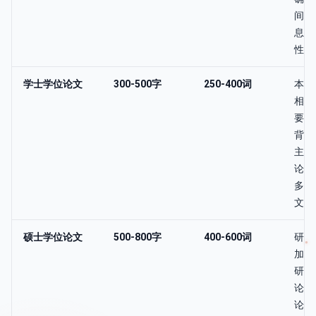
间，
息密
性。
学士学位论文
300-500字
250-400词
本科
相对
要需
背景
主要
论，
多于
文。
硕士学位论文
500-800字
400-600词
研究
加，
研究
论框
论、