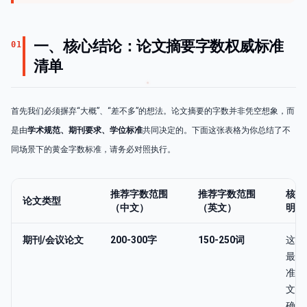
一、核心结论：论文摘要字数权威标准
01
清单
首先我们必须摒弃“大概”、“差不多”的想法。论文摘要的字数并非凭空想象，而
是由
学术规范、期刊要求、学位标准
共同决定的。下面这张表格为你总结了不
同场景下的黄金字数标准，请务必对照执行。
推荐字数范围
推荐字数范围
核心
论文类型
（中文）
（英文）
明
期刊/会议论文
200-300字
150-250词
这是
最严
准。
文学
确要