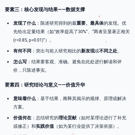
要素三：核心发现与结果——数据支撑
发现了什么
：陈述研究得到的最
重要、最具体
的发现。优
先给出定量结果（如“效率提高了30%”、“两者呈显著正相关
(r=0.85, p<0.01)”）。
有何不同
：突出与前人研究相比的
新发现
或
不同之处
。
怎么写
：结果要客观、准确。避免在此处进行解读和评
价，只陈述事实。
要素四：研究结论与意义——价值升华
意味着什么
：基于结果，阐释其揭示的规律、原理或解决
方案。
价值何在
：总结研究的
理论贡献
（如对某理论进行了补充
或修正）和
实践价值
（如为某行业提供了决策依据）。