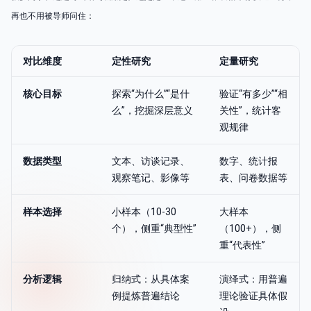
再也不用被导师问住：
对比维度
定性研究
定量研究
核心目标
探索“为什么”“是什
验证“有多少”“相
么”，挖掘深层意义
关性”，统计客
观规律
数据类型
文本、访谈记录、
数字、统计报
观察笔记、影像等
表、问卷数据等
样本选择
小样本（10-30
大样本
个），侧重“典型性”
（100+），侧
重“代表性”
分析逻辑
归纳式：从具体案
演绎式：用普遍
例提炼普遍结论
理论验证具体假