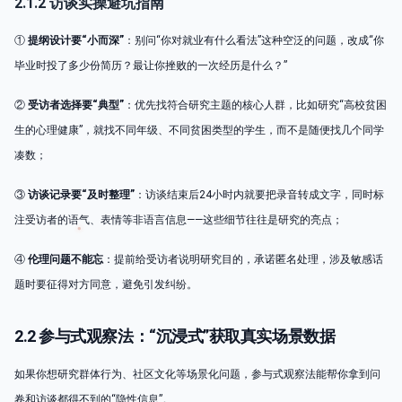
2.1.2 访谈实操避坑指南
①
提纲设计要“小而深”
：别问“你对就业有什么看法”这种空泛的问题，改成“你
毕业时投了多少份简历？最让你挫败的一次经历是什么？”
②
受访者选择要“典型”
：优先找符合研究主题的核心人群，比如研究“高校贫困
生的心理健康”，就找不同年级、不同贫困类型的学生，而不是随便找几个同学
凑数；
③
访谈记录要“及时整理”
：访谈结束后24小时内就要把录音转成文字，同时标
注受访者的语气、表情等非语言信息——这些细节往往是研究的亮点；
④
伦理问题不能忘
：提前给受访者说明研究目的，承诺匿名处理，涉及敏感话
题时要征得对方同意，避免引发纠纷。
2.2 参与式观察法：“沉浸式”获取真实场景数据
如果你想研究群体行为、社区文化等场景化问题，参与式观察法能帮你拿到问
卷和访谈都得不到的“隐性信息”。