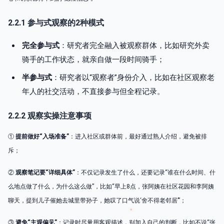
2.2.1 参与式观察的2种模式
完全参与式
：研究者完全融入被观察群体，比如研究外卖
骑手的工作状态，就亲自做一段时间骑手；
半参与式
：研究者以“观察者”身份介入，比如在社区观察老
年人的社交活动，不直接参与但全程记录。
2.2.2 观察实操注意事项
①
提前做好“入场准备”
：进入社区或群体前，最好通过熟人介绍，避免被排
斥；
②
观察笔记要“详细具体”
：不仅记录发生了什么，还要记录“谁在什么时间、什
么地点做了什么，为什么这么做”，比如“早上8点，张阿姨在社区花园和李阿姨
聊天，提到儿子催她去城里带孙子，她叹了口气说‘舍不得老邻居’”；
③
避免“主观偏见”
：记录时尽量用客观描述，别加入自己的判断，比如不说“张