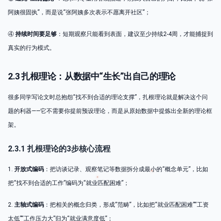
阿姨很固执”，而是说“张阿姨多次表示不愿离开社区”；
④
持续时间要足够
：短期观察只能看到表面，建议至少持续2-4周，才能捕捉到
真实的行为模式。
2.3 扎根理论：从数据中“生长”出自己的理论
很多同学写论文时总抱怨“找不到合适的理论支撑”，扎根理论就是解决这个问
题的利器——它不需要你提前预设理论，而是从原始数据中提炼出全新的理论框
架。
2.3.1 扎根理论的3步核心流程
1.
开放式编码
：把访谈记录、观察笔记等数据拆分成最小的“概念单元”，比如
把“找不到合适的工作”编码为“就业匹配困难”；
2.
主轴式编码
：把相关的概念归类，形成“范畴”，比如把“就业匹配困难”“工资
太低”“工作压力大”归为“就业满意度低”；