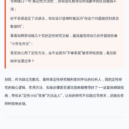
导师随口一句“换定性方法吧”，你却连扎根理论和现象学的区别都搞不
清；
好不容易选定了访谈法，却在设计提纲时被反问“你这个问题能挖到真实
数据吗”；
看着知网里动辄几十页的定性研究文献，越读越觉得自己的开题报告像
“小学生作文”；
甚至担心用了定性方法，会不会因为“不够客观”被答辩组质疑，最后影
响毕业通过率？
别慌，作为踩过无数坑、最终靠定性研究顺利拿到学位的社科人，我把定性研
究的核心逻辑、常用方法、实操步骤甚至避坑指南都整理好了——这篇保姆级指
南，带你从“定性小白”变身“方法达人”，让你的研究不仅能过导师关，还能在答
辩时惊艳全场。