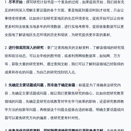
1.
尽早开始
：撰写研究计划书是一个复杂的过程，如果提前开始，我们就有充
足的时间深入理解主要议题的各个方面。要是拖延到最后时刻才动笔，只会让
事情变得更糟。比如你计划研究某地区的生态环境变化，提前开始可以让你有
更多时间去收集当地多年的环境数据，进行实地考察等。提前收集数据可以更
全面地了解该地区生态环境的历史和现状，为研究提供更丰富的素材。
2.
进行彻底而深入的研究
：要广泛查阅相关的文献资料，了解该领域的研究现
状和前沿动态。可以去学校的图书馆，或者利用网络数据库，如知网、万方
等，获取大量的研究资料。通过查阅文献，我们可以了解到该领域已经取得的
成果和存在的问题，为自己的研究找到切入点。
3.
先确定主要话题或问题，而非急于确定标题
：标题是为了准确表达研究内
容，先确定主要话题或问题，能让我们更聚焦研究的核心。比如你想研究教育
领域的问题，先确定是研究在线教育对学生学习效果的影响，还是研究教师教
学方法的创新等问题，再根据这个问题去提炼合适的标题。明确主要话题或问
题可以避免研究方向的偏差，使研究更有针对性。
4.
收集并保存研究资料，同时附带准确和完整的引用和参考文献
：在收集资料