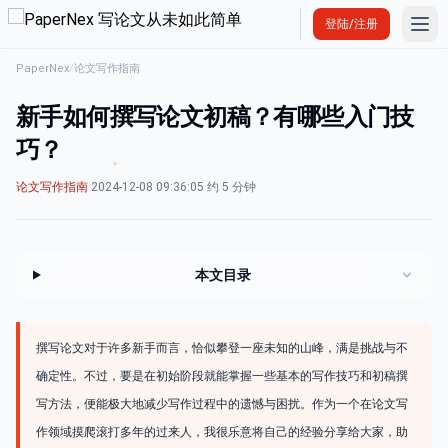
Ope
登陆/注册
PaperNex
/
论文写作指南
新手如何撰写论文初稿？有哪些入门技
巧？
论文写作指南
·
2024-12-08 09:36:05
·
约 5 分钟
本文目录
撰写论文对于许多新手而言，恰似攀登一座未知的山峰，满是挑战与不
确定性。不过，要是在初始阶段就能掌握一些基本的写作技巧和初稿撰
写方法，便能极大地减少写作过程中的遗憾与困扰。作为一个在论文写
作领域摸爬滚打多年的过来人，我很乐意将自己的经验分享给大家，助