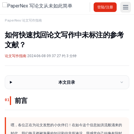
Ope
登陆/注册
PaperNex
/
论文写作指南
如何快速找回论文写作中未标注的参考
文献？
论文写作指南
·
2024-06-08 09:37:27
·
约 3 分钟
本文目录
前言
01
嘿，各位正在为论文发愁的小伙伴们！在如今这个信息如洪流般涌来的
时代，我们每天都被海量的知识和信息所淹没。我感觉自己好像有段时