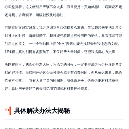
心里盘算着，这文献引用应该不会太多，而且要是一开始就标注，后面说不定
还得删，多麻烦呀，所以就没及时标注。
可随着论文越写越深，我才意识到自己错得多么离谱。等我想起来要把参考文
献补上的时候，瞬间就懵了。我只能凭着那点可怜巴巴的记忆，拿着那些可能
引用过的原文，一个个到知网上用“全文”搜索功能去找那些被我遗忘的文献。
那过程，真的别提有多煎熬了，不仅耗费大量时间，还把我搞得心力交瘁。
所以在这里，我真心地劝大家，写论文的时候，一定要养成边写边标注参考文
献的好习惯。虽然刚开始这么做可能会感觉有点费时间，但从长远来看，能给
你省不少事儿，节省大量宝贵的时间呢。就像盖房子，边盖边把材料清单列
好，总比房子盖好了再去回忆用了哪些材料要轻松得多。
具体解决办法大揭秘
03