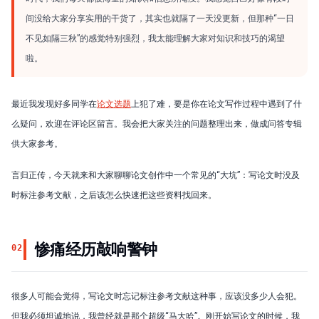
间没给大家分享实用的干货了，其实也就隔了一天没更新，但那种“一日
不见如隔三秋”的感觉特别强烈，我太能理解大家对知识和技巧的渴望
啦。
最近我发现好多同学在
论文选题
上犯了难，要是你在论文写作过程中遇到了什
么疑问，欢迎在评论区留言。我会把大家关注的问题整理出来，做成问答专辑
供大家参考。
言归正传，今天就来和大家聊聊论文创作中一个常见的“大坑”：写论文时没及
时标注参考文献，之后该怎么快速把这些资料找回来。
惨痛经历敲响警钟
02
很多人可能会觉得，写论文时忘记标注参考文献这种事，应该没多少人会犯。
但我必须坦诚地说，我曾经就是那个超级“马大哈”。刚开始写论文的时候，我