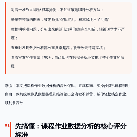
对着一堆Excel表格抓耳挠腮，不知道该选哪种分析方法；
辛辛苦苦做的图表，被老师批“逻辑混乱、根本说明不了问题”；
数据明明没问题，分析出来的结论却和预期完全相反，怕被说学术不严
谨；
查重时发现数据分析部分重复率超高，改来改去还是踩坑；
看着室友的作业拿了90+，自己却卡在数据分析环节拖了整个作业的后
腿
别慌！本文把课程作业数据分析的高分逻辑、避坑指南、实操步骤拆解得明明
白白，保姆级教你从数据整理到结论输出全流程不踩雷，帮你轻松搞定作业、
顺利拿高分。
先搞懂：课程作业数据分析的核心评分
01
标准