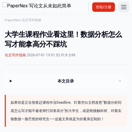
Ope
登陆/注册
PaperNex
/
论文写作指南
大学生课程作业看这里！数据分析怎么
写才能拿高分不踩坑
论文写作指南
·
2026-07-01 19:01:52
·
约 8 分钟
本文目录
如果你是正在熬夜赶课程作业Deadline、盯着空白文档发愁“数据分析到
底怎么写才能不被老师打回拿高分”的大学生，或是刚接触科研、对着实
验数据一脸茫然的研究生——这篇文章就是为你量身定制的！