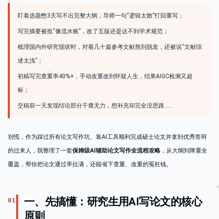
盯着选题憋3天写不出完整大纲，导师一句“逻辑太散”打回重写；
写完摘要被批“像流水账”，改了五版还是达不到学术规范；
梳理国内外研究现状时，对着几十篇参考文献熬到脱发，还被说“文献综
述太浅”；
初稿写完查重率40%+，手动改重改到怀疑人生，结果AIGC检测又超
标；
交稿前一天发现结论部分干瘪无力，想补充却完全没思路……
别慌，作为踩过所有论文写作坑、靠AI工具顺利完成硕士论文并拿到优秀答辩
的过来人，我整理了一套
保姆级AI辅助论文写作全流程攻略
，从大纲到降重全
覆盖，帮你把论文通过率拉满，还能省下查重、改重的冤枉钱。
一、先搞懂：研究生用AI写论文的核心
01
原则