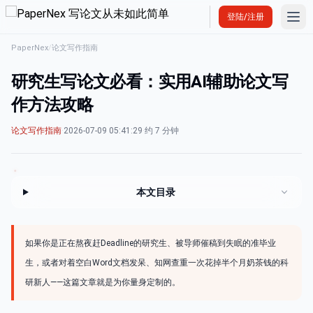
Ope
登陆/注册
PaperNex
/
论文写作指南
研究生写论文必看：实用AI辅助论文写
作方法攻略
论文写作指南
·
2026-07-09 05:41:29
·
约 7 分钟
本文目录
如果你是正在熬夜赶Deadline的研究生、被导师催稿到失眠的准毕业
生，或者对着空白Word文档发呆、知网查重一次花掉半个月奶茶钱的科
研新人——这篇文章就是为你量身定制的。