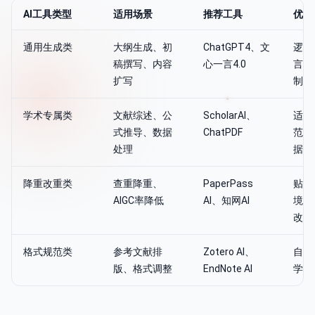
AI工具类型
适用场景
推荐工具
优势
通用生成类
大纲生成、初
ChatGPT4、文
逻辑
稿撰写、内容
心一言4.0
言流
扩写
制化
学术专属类
文献综述、公
ScholarAI、
适配
式推导、数据
ChatPDF
范、
处理
据库
降重改重类
查重降重、
PaperPass
贴合
AIGC率降低
AI、知网AI
境、
改写
格式规范类
参考文献排
Zotero AI、
自动
版、格式调整
EndNote AI
学校