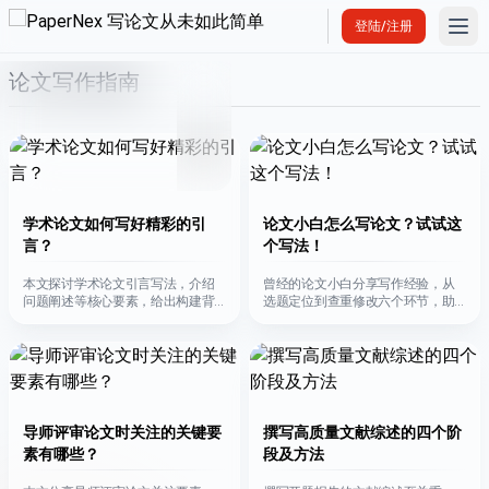
Ope
登陆/注册
论文写作指南
避重写困境。
学术论文如何写好精彩的引
论文小白怎么写论文？试试这
言？
个写法！
本文探讨学术论文引言写法，介绍
曾经的论文小白分享写作经验，从
问题阐述等核心要素，给出构建背
选题定位到查重修改六个环节，助
景等撰写策略，还推荐了写作工具
新手开启论文写作实践。
PaperFine。
导师评审论文时关注的关键要
撰写高质量文献综述的四个阶
素有哪些？
段及方法