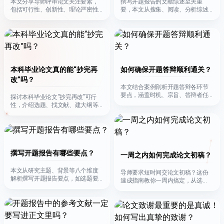
本文分享导师评审论文关注要素，
撰写开题报告的文献综述至关重
包括可行性、创新性、理论严密性
要，本文从搜集、阅读、分析综述
和逻辑性，助学生提升论文质量，
及撰写完善四阶段，详述撰写高质
顺利毕业。
量综述的方法。
本科毕业论文真的能“抄完再
如何确保开题答辩顺利通关？
改”吗？
本文结合案例剖析开题答辩各环节
要点，涵盖时机、宗旨、答辩者任
探讨本科毕业论文“抄完再改”可行
务、流程等，助研究生答辩顺利通
性，介绍选题、找文献、建大纲等
关。
环节方法，强调合法借鉴，按要求
写作。
撰写开题报告有哪些要点？
一周之内如何完成论文初稿？
本文从研究主题、背景等八个维度
导师要求短时间交论文初稿？这份
解析撰写开题报告要点，如选题要
速成指南教你一周内搞定，从选
具体，背景应简洁，助写作者提升
题、文献搜集到框架构建、正文撰
报告质量。
写，附详细方法。