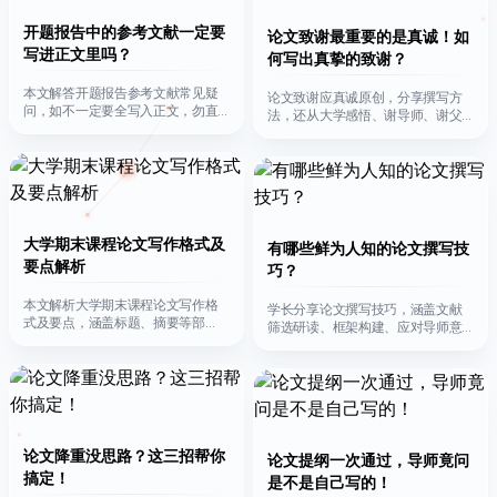
开题报告中的参考文献一定要
论文致谢最重要的是真诚！如
写进正文里吗？
何写出真挚的致谢？
本文解答开题报告参考文献常见疑
论文致谢应真诚原创，分享撰写方
问，如不一定要全写入正文，勿直
法，还从大学感悟、谢导师、谢父
复制，应含外文，可多维度判断价
母及个性化致谢几方面详述如何表
值。
达真挚感激。
大学期末课程论文写作格式及
有哪些鲜为人知的论文撰写技
要点解析
巧？
本文解析大学期末课程论文写作格
学长分享论文撰写技巧，涵盖文献
式及要点，涵盖标题、摘要等部
筛选研读、框架构建、应对导师意
分，还提及内容选择要贴合课程并
见等方面，助你化写作难题为易
融入个人见解。
事。
论文降重没思路？这三招帮你
论文提纲一次通过，导师竟问
搞定！
是不是自己写的！