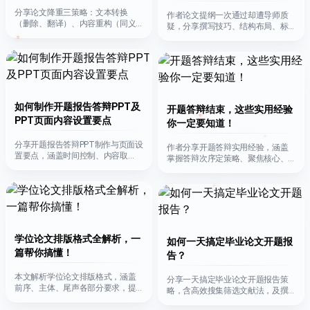
分享论文降重三策略：文本转换
作者论文提纲一次通过却遭导师质
（删除、翻译）、内容重构（同义
疑，分享撰写技巧、结构布局、标
词替换、改句式等）、独立表达
题写法及审核要点，助大家写好提
（用自己的话重述观点）。
纲。
如何制作开题报告答辩PPT及
开题答辩结束，这些实用经验
PPT页面内容设置要点
你一定要知道！
分享开题报告答辩PPT制作与页面设
作者分享开题答辩实用经验，涵盖
置要点，涵盖时间控制、内容取
掌握答辩次序定策略、聚焦核心、
舍、设计规范等，助提升答辩质
应对提问方法及个人体会，祝大家
量。
顺利通过。
学位论文排版格式全解析，一
如何一天搞定毕业论文开题报
篇帮你搞懂！
告？
本文解析学位论文排版格式，涵盖
分享一天搞定毕业论文开题报告策
前序、主体、尾声各部分要求，提
略，含高效搜集筛选文献法，及撰
醒依学校规定调整，助完成规范论
写各部分内容的指导与要点。