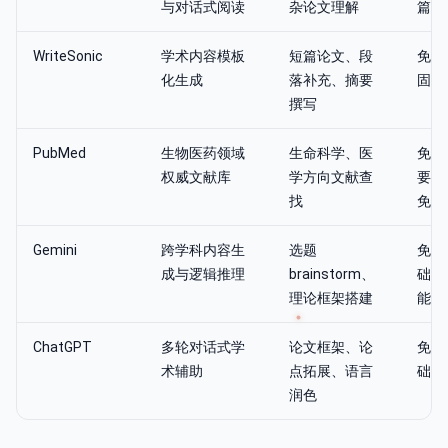
与对话式阅读
杂论文理解
篇文
WriteSonic
学术内容模板
短篇论文、段
免费
化生成
落补充、摘要
固定
撰写
PubMed
生物医药领域
生命科学、医
免费
权威文献库
学方向文献查
要，
找
免费
Gemini
跨学科内容生
选题
免费
成与逻辑推理
brainstorm、
础学
理论框架搭建
能
ChatGPT
多轮对话式学
论文框架、论
免费
术辅助
点拓展、语言
础写
润色