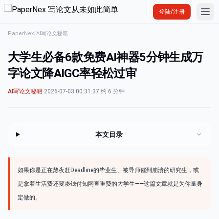
Ope
登陆/注册
PaperNex
/
AI写论文秘籍
大学生必备6款免费AI神器5分钟生成万
字论文降AIGC率轻松过审
AI写论文秘籍
·
2026-07-03 00:31:37
·
约 6 分钟
本文目录
如果你是正在熬夜赶Deadline的毕业生、被导师催到崩溃的研究生，或
是拿着生活费还要凑钱付知网查重费的大学生——这篇文章就是为你量身
定做的。