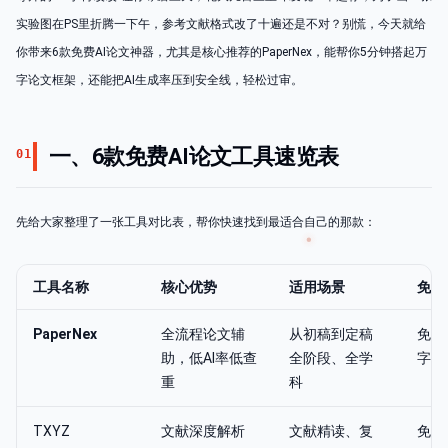
实验图在PS里折腾一下午，参考文献格式改了十遍还是不对？别慌，今天就给
你带来6款免费AI论文神器，尤其是核心推荐的PaperNex，能帮你5分钟搭起万
字论文框架，还能把AI生成率压到安全线，轻松过审。
一、6款免费AI论文工具速览表
01
先给大家整理了一张工具对比表，帮你快速找到最适合自己的那款：
工具名称
核心优势
适用场景
免费
PaperNex
全流程论文辅
从初稿到定稿
免费
助，低AI率低查
全阶段、全学
字初
重
科
TXYZ
文献深度解析
文献精读、复
免费