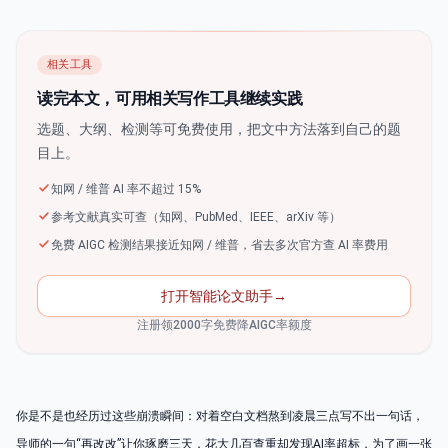
相关工具
读完本文，可用相关写作工具继续实践
选题、大纲、检测等可免费使用，把文中方法落到自己的题
目上。
知网 / 维普 AI 率不超过 15%
参考文献真实可查（知网、PubMed、IEEE、arXiv 等）
免费 AIGC 检测结果接近知网 / 维普，省去多次官方查 AI 率费用
打开智能论文助手
→
注册领2000字免费降AIGC率额度
你是不是也经历过这些崩溃瞬间：对着空白文档熬到凌晨三点写不出一句话，
导师的一句“再改改”让你琢磨三天，花大几百查重却发现AI率超标，为了画一张