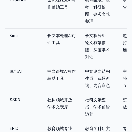
PaperNex
全流程论文AI写
初稿生成、改
研究
作辅助工具
稿、科研绘
查重
图、参考文献
整理
Kimi
长文本处理AI对
长文档分析、
超长
话工具
论文框架搭
持，
建、深度学术
连贯
对话
豆包AI
中文语境AI写作
中文论文结构
中文
辅助工具
生成、选题咨
强，
询、内容润色
互
SSRN
社科领域开放
社科文献查
资源
学术文献库
找、学术前沿
放获
追踪
ERIC
教育领域专业
教育学科研文
专注