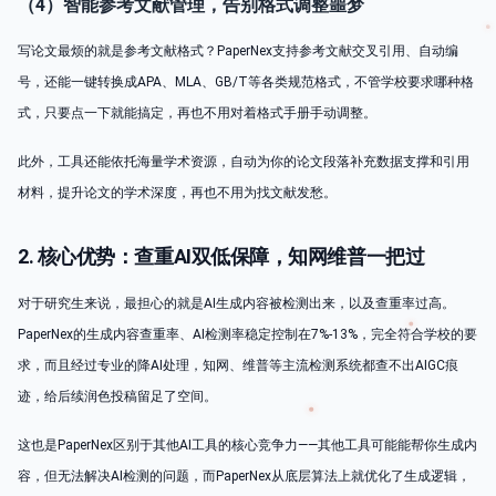
（4）智能参考文献管理，告别格式调整噩梦
写论文最烦的就是参考文献格式？PaperNex支持参考文献交叉引用、自动编
号，还能一键转换成APA、MLA、GB/T等各类规范格式，不管学校要求哪种格
式，只要点一下就能搞定，再也不用对着格式手册手动调整。
此外，工具还能依托海量学术资源，自动为你的论文段落补充数据支撑和引用
材料，提升论文的学术深度，再也不用为找文献发愁。
2. 核心优势：查重AI双低保障，知网维普一把过
对于研究生来说，最担心的就是AI生成内容被检测出来，以及查重率过高。
PaperNex的生成内容查重率、AI检测率稳定控制在7%-13%，完全符合学校的要
求，而且经过专业的降AI处理，知网、维普等主流检测系统都查不出AIGC痕
迹，给后续润色投稿留足了空间。
这也是PaperNex区别于其他AI工具的核心竞争力——其他工具可能能帮你生成内
容，但无法解决AI检测的问题，而PaperNex从底层算法上就优化了生成逻辑，