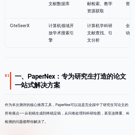
文献数据库
献检索、教学
资源
资源获取
CiteSeerX
计算机领域开
计算机学科研
全文
放学术搜索引
文献查找、引
动引
擎
文分析
一、PaperNex：专为研究生打造的论文
01
一站式解决方案
作为本次测评的核心推荐工具，PaperNex可以说是完全踩中了研究生写论文的
所有痛点——从初稿生成到终稿定稿，从问卷处理到科研绘图，甚至连降重、AI
检测的问题都帮你解决了。