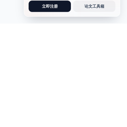
立即注册
论文工具箱
论文写作
写作助手
论文写作
实习报告
问卷调查类论文
AIGC检测
软件工程类论文
演讲稿
英文论文