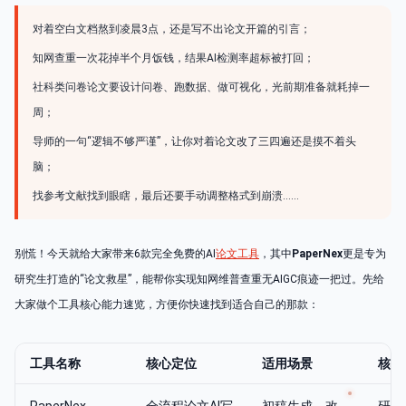
对着空白文档熬到凌晨3点，还是写不出论文开篇的引言；
知网查重一次花掉半个月饭钱，结果AI检测率超标被打回；
社科类问卷论文要设计问卷、跑数据、做可视化，光前期准备就耗掉一
周；
导师的一句“逻辑不够严谨”，让你对着论文改了三四遍还是摸不着头
脑；
找参考文献找到眼瞎，最后还要手动调整格式到崩溃……
别慌！今天就给大家带来6款完全免费的AI
论文工具
，其中
PaperNex
更是专为
研究生打造的“论文救星”，能帮你实现知网维普查重无AIGC痕迹一把过。先给
大家做个工具核心能力速览，方便你快速找到适合自己的那款：
工具名称
核心定位
适用场景
核心