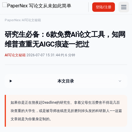
Ope
登陆/注册
PaperNex
/
AI写论文秘籍
研究生必备：6款免费AI论文工具，知网
维普查重无AIGC痕迹一把过
AI写论文秘籍
·
2026-07-07 15:31:44
·
约 6 分钟
本文目录
如果你是正在熬夜赶Deadline的研究生、拿着父母生活费舍不得花几百
块查重的大学生，或是被导师改稿意见折磨到掉头发的科研新人——这篇
文章就是为你量身定制的。