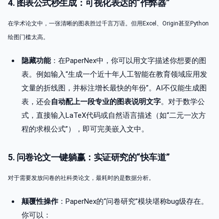
4. 图表公式秒生成：可视化表达的“作弊器”
在学术论文中，一张清晰的图表胜过千言万语。但用Excel、Origin甚至Python
绘图门槛太高。
隐藏功能
：在PaperNex中，你可以用文字描述你想要的图
表。例如输入“生成一个近十年人工智能在教育领域应用发
文量的折线图，并标注增长最快的年份”。AI不仅能生成图
表，还会
自动配上一段专业的图表说明文字
。对于数学公
式，直接输入LaTeX代码或自然语言描述（如“二元一次方
程的求根公式”），即可完美嵌入文中。
5. 问卷论文一键躺赢：实证研究的“快车道”
对于需要发放问卷的社科类论文，最耗时的是数据分析。
颠覆性操作
：PaperNex的“问卷研究”模块堪称bug级存在。
你可以：