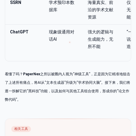
SSRN
学术预印本数
海量真实、前
仅为
据库
沿的学术文献
无写
资源
能
ChatGPT
现象级通用对
强大的逻辑与
“一
话AI
生成能力，无
说八
所不能
造假
看懂了吗？
PaperNex
之所以被圈内人视为“神级工具”，正是因为它精准地狙击
了上述所有痛点，将AI从“文本生成器”升级为“学术协同大脑”。接下来，我们将
逐一拆解它的“黑科技”功能，以及如何与其他工具组合使用，形成你的“论文作
弊代码”。
相关工具