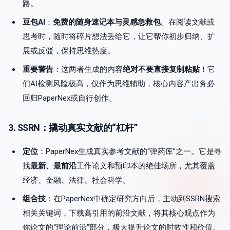
路。
豆包AI
：
免费的随身速记本与灵感急救包
。在阅读文献或
思考时，随时将碎片想法丢给它，让它帮你初步归纳、扩
展或反驳，保持思维热度。
重要警告
：这两者生成的内容
绝对不要直接复制粘贴
！它
们AI检测风险极高，仅作为思维辅助，核心内容产出务必
回归PaperNex或自行创作。
3. SSRN：撬动真实文献的“杠杆”
定位
：PaperNex生成真实参考文献的“弹药库”之一。它是寻
找
最新、最前沿
工作论文和预印本的绝佳场所，尤其覆盖
经济、金融、法律、社会科学。
组合技
：在PaperNex中确定研究方向后，主动到SSRN搜索
相关关键词，下载高引用的前沿文献，将其核心观点作为
你论文的“理论前沿”部分，极大提升论文的时效性和价值。