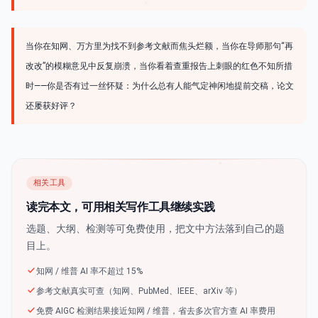
当你在知网、万方里为找不到参考文献而焦头烂额，当你在导师那句“再
改改”的模糊意见中反复崩溃，当你看着查重报告上刺眼的红色不知所措
时——你是否有过一丝怀疑：为什么总有人能气定神闲地提前交稿，论文
还屡获好评？
相关工具
读完本文，可用相关写作工具继续实践
选题、大纲、检测等可免费使用，把文中方法落到自己的题
目上。
知网 / 维普 AI 率不超过 15%
参考文献真实可查（知网、PubMed、IEEE、arXiv 等）
免费 AIGC 检测结果接近知网 / 维普，省去多次官方查 AI 率费用