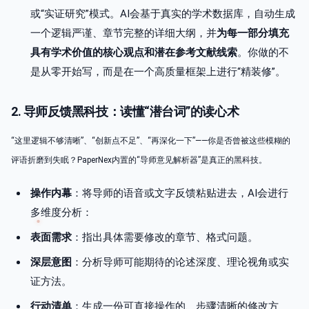
或“实证研究”模式。AI会基于真实的学术数据库，自动生成
一个逻辑严谨、章节完整的详细大纲，并
为每一部分填充
具有学术价值的核心观点和潜在参考文献线索
。你做的不
是从零开始写，而是在一个高质量框架上进行“精装修”。
2. 导师反馈黑科技：读懂“潜台词”的读心术
“这里逻辑不够清晰”、“创新点不足”、“再深化一下”——你是否曾被这些模糊的
评语折磨到失眠？PaperNex内置的“导师意见解析器”是真正的黑科技。
操作内幕
：将导师的语音或文字反馈粘贴进去，AI会进行
多维度分析：
表面需求
：指出具体需要修改的章节、格式问题。
深层意图
：分析导师可能期待的论述深度、理论视角或实
证方法。
行动清单
：生成一份可直接操作的、步骤清晰的修改方