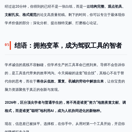
经过这20分钟，你得到的已经不是一张白纸，而是一篇
结构完整、观点初具、
文献扎实、格式规范
的论文高质量初稿。剩下的时间，你可以专注于最体现你
学术价值的部分：深化分析、提出独特见解、打磨核心论证。
结语：拥抱变革，成为驾驭工具的智者
05
学术诚信的底线不容触碰，但学术生产的工具革命已然到来。导师不会告诉你
的，是工具迭代带来的效率鸿沟。今天揭秘的这套“组合技”，其核心不在于替
代你的思考，而在于
将你从低效、重复、机械的劳动中解放出来
，让你宝贵的
脑力资源聚焦于真正的创新与发现。
2026年，区分顶尖学者与普通学生的，将不再是谁更“努力”地熬夜查文献、调
格式，而是谁更“聪明”地利用AI，成为人机协同进化的新物种。
现在，信息差已被抹平。选择权，在你手中。从用对第一个工具开始，开启你
的降维打击之路。