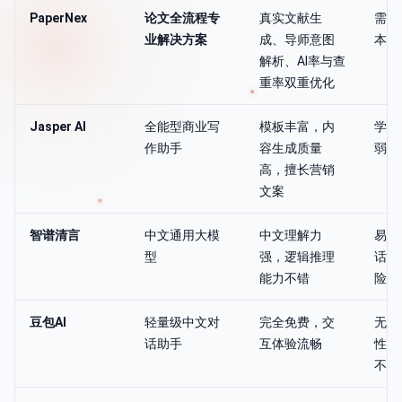
PaperNex
论文全流程专
真实文献生
需一
业解决方案
成、导师意图
本
解析、AI率与查
重率双重优化
Jasper AI
全能型商业写
模板丰富，内
学术
作助手
容生成质量
弱，
高，擅长营销
文案
智谱清言
中文通用大模
中文理解力
易产
型
强，逻辑推理
话”
能力不错
险高
豆包AI
轻量级中文对
完全免费，交
无学
话助手
互体验流畅
性，
不足