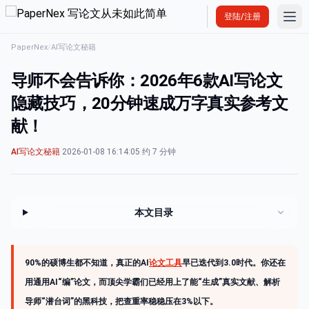
Ope
登陆/注册
PaperNex
/
AI写论文秘籍
导师不会告诉你：2026年6款AI写论文
隐藏技巧，20分钟速成万字真实参考文
献！
AI写论文秘籍
·
2026-01-08 16:14:05
·
约 7 分钟
本文目录
90%的硕博生都不知道，真正的AI
论文工具
早已迭代到3.0时代。你还在
用通用AI“编”论文，而顶尖学霸们已经用上了能“生成”真实文献、解析
导师“潜台词”的黑科技，把查重率稳稳压在3%以下。